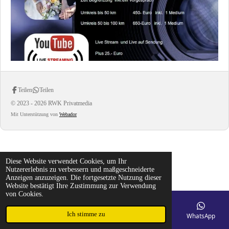
Teilen
Teilen
© 2023 - 2026 RWK Privatmedia
Mit Unterstützung von
Webador
Diese Website verwendet Cookies, um Ihr
Nutzererlebnis zu verbessern und maßgeschneiderte
Anzeigen anzuzeigen. Die fortgesetzte Nutzung dieser
Website bestätigt Ihre Zustimmung zur Verwendung
von Cookies.
Ich stimme zu
E-Mail
Telefon
Karte
Facebook
WhatsApp